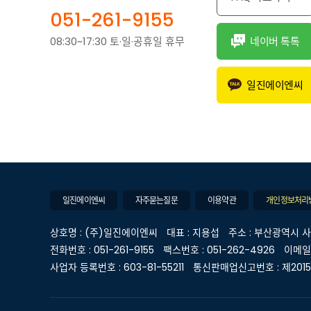
051-261-9155
08:30~17:30 토·일·공휴일 휴무
네이버 톡톡
일진에이엔씨
일진에이엔씨
자주묻는질문
이용약관
개인정보처리
상호명 : (주)일진에이엔씨
대표 : 지용섭
주소 : 부산광역시 사
전화번호 : 051-261-9155
팩스번호 : 051-262-4926
이메일 :
사업자 등록번호 : 603-81-55211
통신판매업신고번호 : 제201