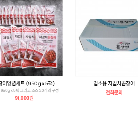
어양념세트 (950g x 5팩)
업소용 자갈치꼼장어
950g x 5팩 그리고 소스 20개의 구성
전화문의
91,000원