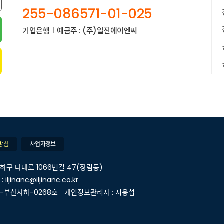
255-086571-01-025
기업은행
예금주 : (주)일진에이엔씨
방침
사업자정보
하구 다대로 1066번길 47(장림동)
 iljinanc@iljinanc.co.kr
5-부산사하-0268호
개인정보관리자 : 지용섭