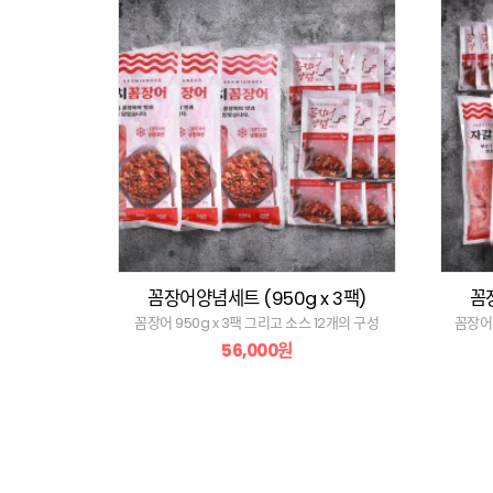
꼼장어양념세트 (950g x 3팩)
꼼장
꼼장어 950g x 3팩 그리고 소스 12개의 구성
꼼장어 
56,000원