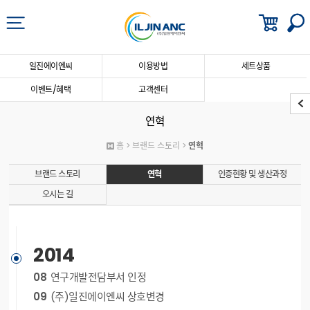
일진에이엔씨
이용방법
세트상품
이벤트/혜택
고객센터
연혁
홈 > 브랜드 스토리 >
연혁
브랜드 스토리
연혁
인증현황 및 생산과정
오시는 길
2014
08
연구개발전담부서 인정
09
(주)일진에이엔씨 상호변경