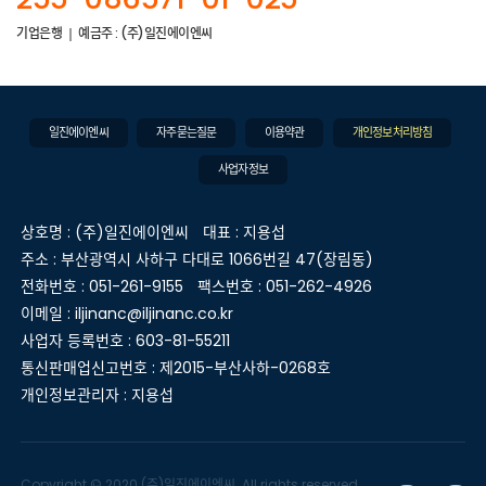
기업은행
예금주 : (주)일진에이엔씨
일진에이엔씨
자주묻는질문
이용약관
개인정보처리방침
사업자정보
상호명 : (주)일진에이엔씨
대표 : 지용섭
주소 : 부산광역시 사하구 다대로 1066번길 47(장림동)
전화번호 : 051-261-9155
팩스번호 : 051-262-4926
이메일 : iljinanc@iljinanc.co.kr
사업자 등록번호 : 603-81-55211
통신판매업신고번호 : 제2015-부산사하-0268호
개인정보관리자 : 지용섭
Copyright © 2020 (주)일진에이엔씨. All rights reserved