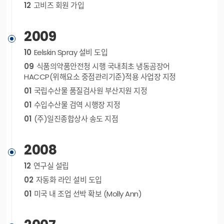
12
고비즈 회원 가입
2009
10
Eelskin Spray 설비 도입
09
식품의약품안전청 시행 국내최초 냉동곰장어
HACCP(위해요소 중점관리기준)적용 사업장 지정
01
국립수산물 품질검사원 부산지원 지정
01
수입수산물 검역 시행장 지정
01
(주)일진종합상사 송도 지점
2008
12
연구실 설립
02
자동화 라인 설비 도입
01
미국 내 조업 선박 확보 (Molly Ann)